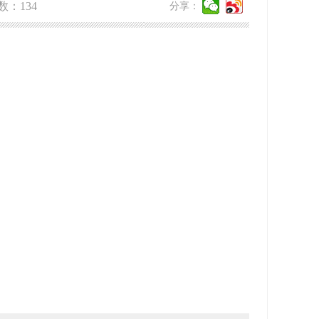
数：
134
分享：