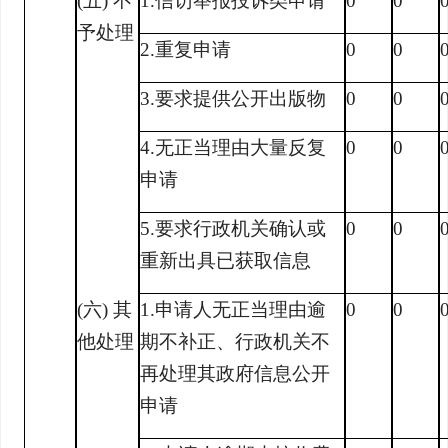
(五) 不
1.信访举报投诉类申请
0
0
予处理
2.重复申请
0
0
3.要求提供公开出版物
0
0
4.无正当理由大量反复
0
0
申请
5.要求行政机关确认或
0
0
重新出具已获取信息
(六) 其
1.申请人无正当理由逾
0
0
他处理
期不补正、行政机关不
再处理其政府信息公开
申请