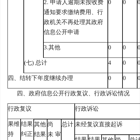
2. 申请人逾期未按收费
0
0
通知要求缴纳费用、行
政机关不再处理其政府
信息公开申请
3.其他
0
0
(七) 总计
4
0
四、结转下年度继续办理
0
0
四、政府信息公开行政复议、行政诉讼情况
行政复议
行政诉讼
果维
结果
其他
尚
总计
未经复议直接起诉
持
纠正
结果
未 审
结果
结果
其他
尚
总