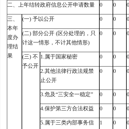
二、上年结转政府信息公开申请数量
0
0
三、
(一) 予以公开
0
0
本年
(二) 部分公开 (区分处理的，只
0
0
度办
计这一情形，不计其他情形)
理结
果
(三) 不
1.属于国家秘密
0
0
予公开
2.其他法律行政法规禁
0
0
止公开
3.危及“三安全一稳定”
0
0
4.保护第三方合法权益
0
0
5.属于三类内部事务信
1
0