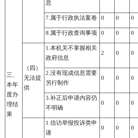
息
7.属于行政执法案卷
0
0
0
8.属于行政查询事项
0
0
0
1.本机关不掌握相关
2
0
0
政府信息
（四）
2.没有现成信息需要
三、
无法提
0
0
0
另行制作
本年
供
度办
3.补正后申请内容仍
0
0
0
理结
不明确
果
1.信访举报投诉类申
0
0
0
请