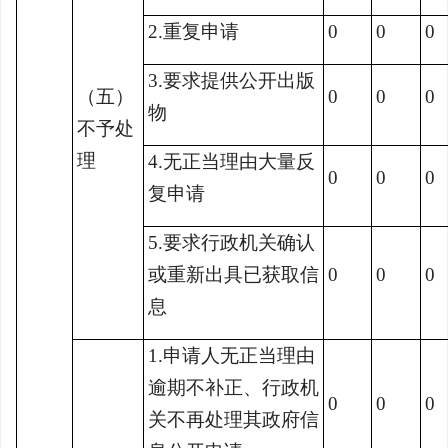
2.重复申请
0
0
0
3.要求提供公开出版
（五）
0
0
0
物
不予处
理
4.无正当理由大量反
0
0
0
复申请
5.要求行政机关确认
或重新出具已获取信
0
0
0
息
1.申请人无正当理由
逾期不补正、行政机
0
0
0
关不再处理其政府信