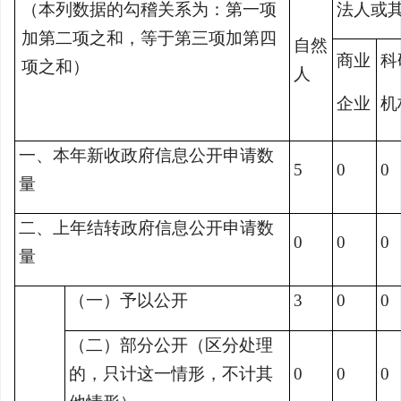
（本列数据的勾稽关系为：第一项
法人或
加第二项之和，等于第三项加第四
自然
商业
科
项之和）
人
企业
机
一、本年新收政府信息公开申请数
5
0
0
量
二、上年结转政府信息公开申请数
0
0
0
量
（一）予以公开
3
0
0
（二）部分公开（区分处理
的，只计这一情形，不计其
0
0
0