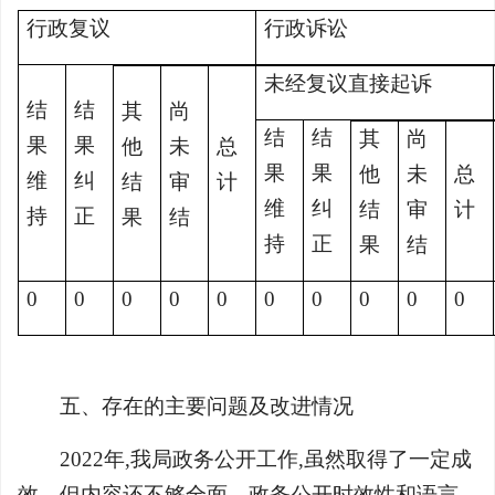
行政复议
行政诉讼
未经复议直接起诉
结
结
其
尚
结
结
其
尚
果
果
他
未
总
果
果
他
未
总
维
纠
结
审
计
维
纠
结
审
计
持
正
果
结
持
正
果
结
0
0
0
0
0
0
0
0
0
0
五、存在的主要问题及改进情况
2022年,我局政务公开工作,虽然取得了一定成
效，但内容还不够全面，政务公开时效性和语言