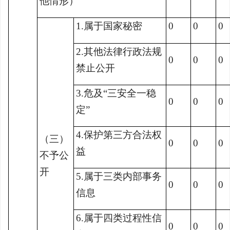
他情形）
1.属于国家秘密
0
0
0
2.其他法律行政法规
0
0
0
禁止公开
3.危及“三安全一稳
0
0
0
定”
4.保护第三方合法权
（三）
0
0
0
益
不予公
开
5.属于三类内部事务
0
0
0
信息
6.属于四类过程性信
0
0
0