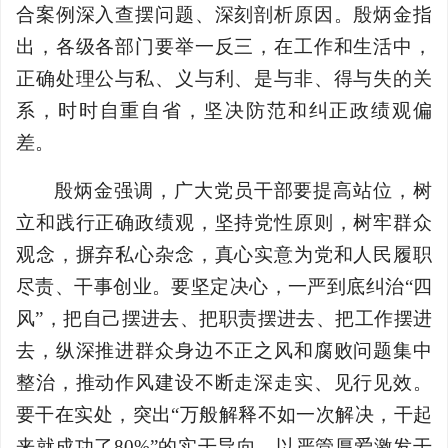
合案例深入查摆问题、深刻剖析原因。殷炳金指
出，各级各部门要举一反三，在工作和生活中，
正确处理公与私、义与利、是与非、得与失的关
系，时时自重自省，坚决防范和纠正政绩观偏
差。
殷炳金强调，广大党员干部要提高站位，树
立和践行正确政绩观，坚持党性原则，树牢群众
观念，摒弃私心杂念，真心实意为党和人民履职
尽责、干事创业。要坚定决心，一严到底纠治“四
风”，把自己摆进去、把职责摆进去、把工作摆进
去，纵深推进群众身边不正之风和腐败问题集中
整治，推动作风建设不断走深走实、见行见效。
要干在实处，突出“万般解释不如一次解决，干起
来就成功了80%”的实干导向，以严管厚爱激发干