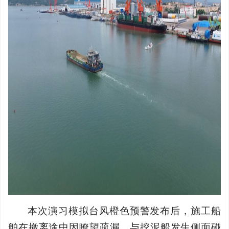
本次演习模拟台风橙色预警发布后，施工船
舶在撤离途中因瞭望疏漏，与挖泥船发生侧面碰