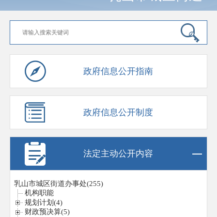
政府信息公开指南
政府信息公开制度
法定主动公开内容