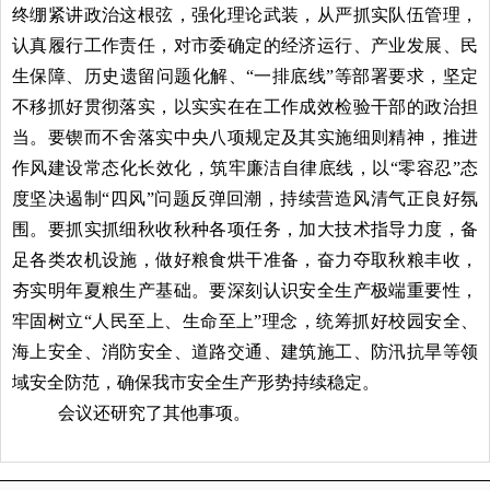
终绷紧讲政治这根弦，强化理论武装，从严抓实队伍管理，
认真履行工作责任，对市委确定的经济运行、产业发展、民
生保障、历史遗留问题化解、“一排底线”等部署要求，坚定
不移抓好贯彻落实，以实实在在工作成效检验干部的政治担
当。要锲而不舍落实中央八项规定及其实施细则精神，推进
作风建设常态化长效化，筑牢廉洁自律底线，以“零容忍”态
度坚决遏制“四风”问题反弹回潮，持续营造风清气正良好氛
围。要抓实抓细秋收秋种各项任务，加大技术指导力度，备
足各类农机设施，做好粮食烘干准备，奋力夺取秋粮丰收，
夯实明年夏粮生产基础。要深刻认识安全生产极端重要性，
牢固树立“人民至上、生命至上”理念，统筹抓好校园安全、
海上安全、消防安全、道路交通、建筑施工、防汛抗旱等领
域安全防范，确保我市安全生产形势持续稳定。
会议还研究了其他事项。